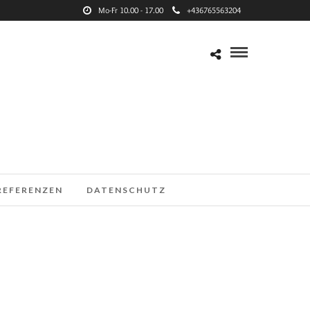
Mo-Fr 10.00 - 17.00
+436765563204
REFERENZEN
DATENSCHUTZ